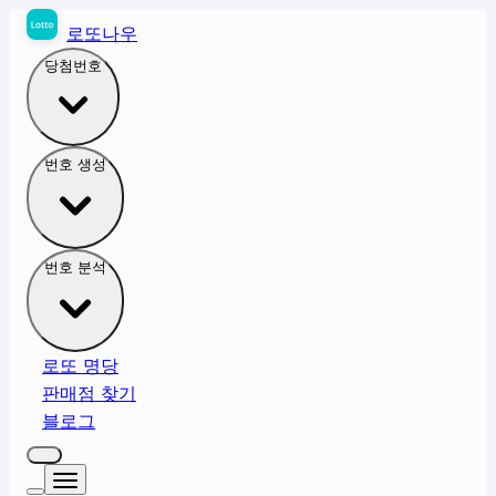
로또나우
당첨번호
번호 생성
번호 분석
로또 명당
판매점 찾기
블로그