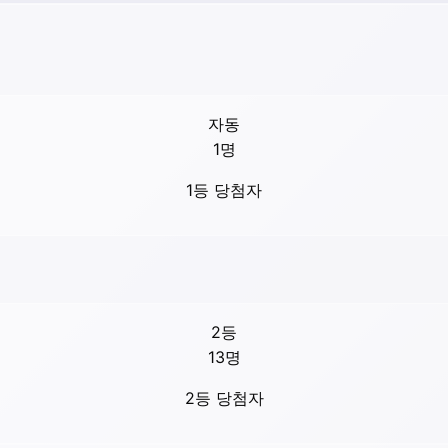
자동
1
명
1등 당첨자
2등
13
명
2등 당첨자