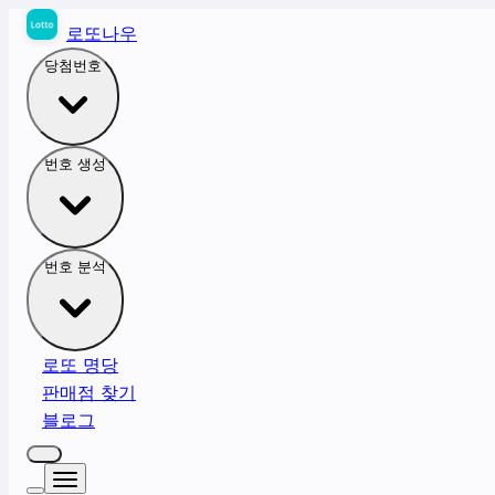
로또나우
당첨번호
번호 생성
번호 분석
로또 명당
판매점 찾기
블로그