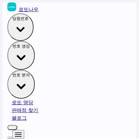
로또나우
당첨번호
번호 생성
번호 분석
로또 명당
판매점 찾기
블로그