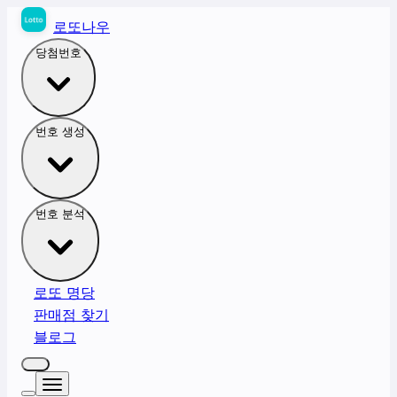
로또나우
당첨번호
번호 생성
번호 분석
로또 명당
판매점 찾기
블로그