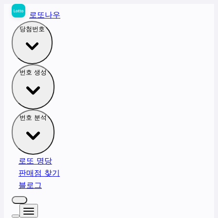
로또나우
당첨번호
번호 생성
번호 분석
로또 명당
판매점 찾기
블로그