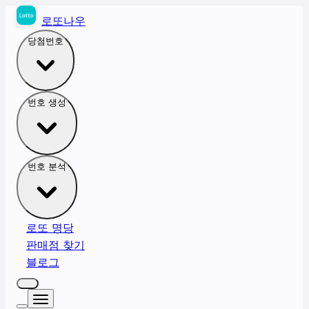
로또나우
당첨번호
번호 생성
번호 분석
로또 명당
판매점 찾기
블로그