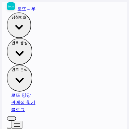
로또나우
당첨번호
번호 생성
번호 분석
로또 명당
판매점 찾기
블로그