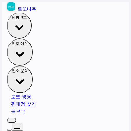
로또나우
당첨번호
번호 생성
번호 분석
로또 명당
판매점 찾기
블로그