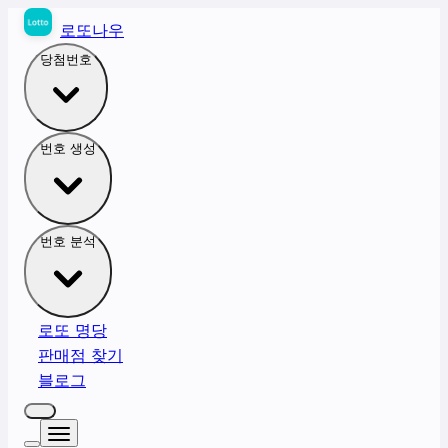
로또나우
당첨번호
번호 생성
번호 분석
로또 명당
판매점 찾기
블로그