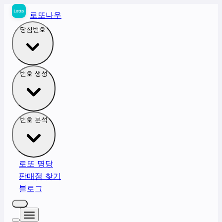
로또나우
당첨번호
번호 생성
번호 분석
로또 명당
판매점 찾기
블로그