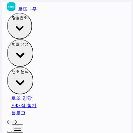
로또나우
당첨번호
번호 생성
번호 분석
로또 명당
판매점 찾기
블로그