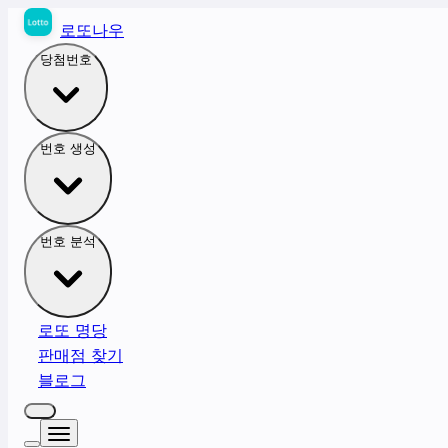
로또나우
당첨번호
번호 생성
번호 분석
로또 명당
판매점 찾기
블로그