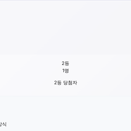
2등
1
명
2등 당첨자
방식