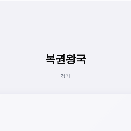
복권왕국
경기