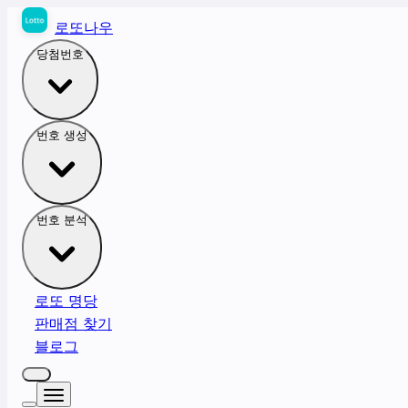
로또나우
당첨번호
번호 생성
번호 분석
로또 명당
판매점 찾기
블로그