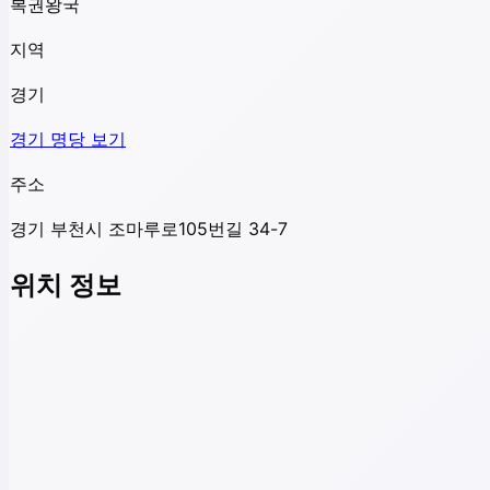
복권왕국
지역
경기
경기
명당 보기
주소
경기 부천시 조마루로105번길 34-7
위치 정보