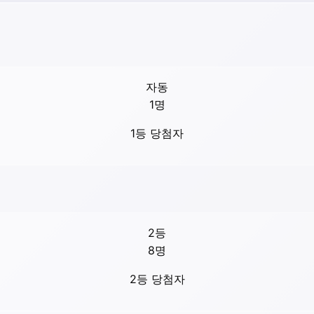
자동
1
명
1등 당첨자
2등
8
명
2등 당첨자