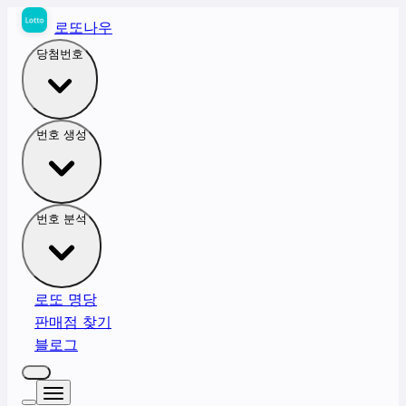
로또나우
당첨번호
번호 생성
번호 분석
로또 명당
판매점 찾기
블로그