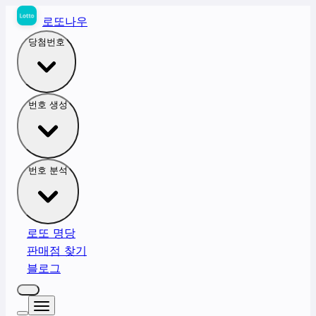
로또나우
당첨번호
번호 생성
번호 분석
로또 명당
판매점 찾기
블로그