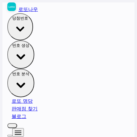
로또나우
당첨번호
번호 생성
번호 분석
로또 명당
판매점 찾기
블로그