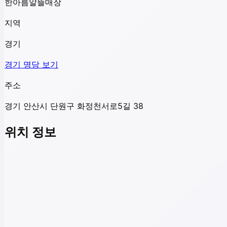
한아름알뜰매장
지역
경기
경기
명당 보기
주소
경기 안산시 단원구 화정천서로5길 38
위치 정보