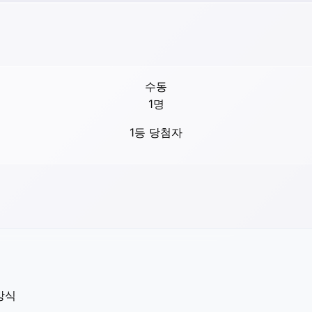
수동
1
명
1등 당첨자
방식