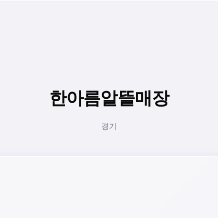
한아름알뜰매장
경기