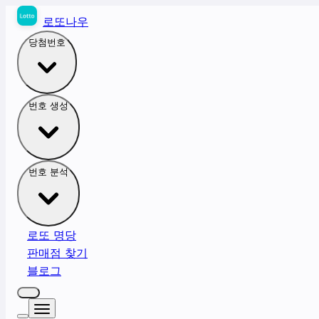
로또나우
당첨번호
번호 생성
번호 분석
로또 명당
판매점 찾기
블로그