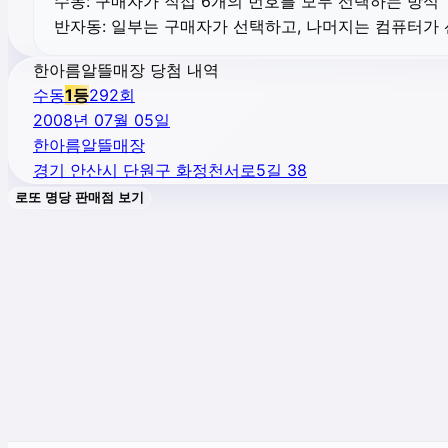
수동:
구매자가 직접 6개의 번호를 모두 선택하는 방식
반자동:
일부는 구매자가 선택하고, 나머지는 컴퓨터가
한아름알뜰매장 당첨 내역
수동
1
등
292
회
2008년 07월 05일
한아름알뜰매장
경기 안산시 단원구 화정천서로5길 38
로또 명당 판매점 보기