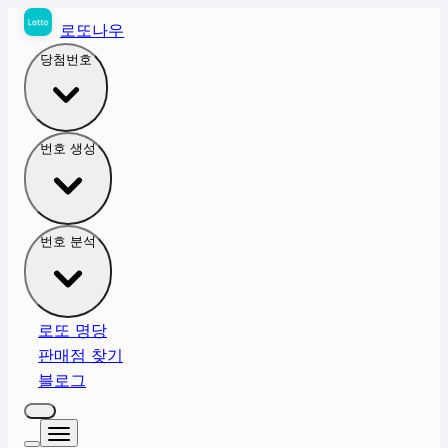
로또나우
당첨번호
번호 생성
번호 분석
로또 명당
판매점 찾기
블로그