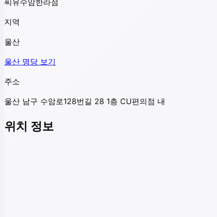
씨유수암한라점
지역
울산
울산
명당 보기
주소
울산 남구 수암로128번길 28 1층 CU편의점 내
위치 정보