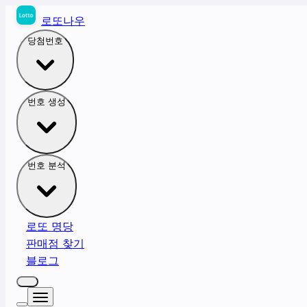
로또나우
당첨번호
번호 생성
번호 분석
로또 명당
판매점 찾기
블로그