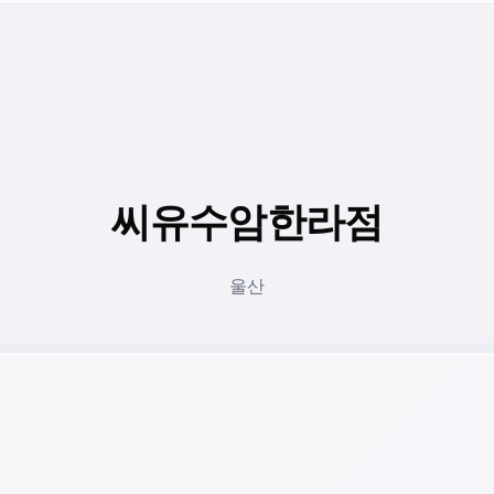
씨유수암한라점
울산