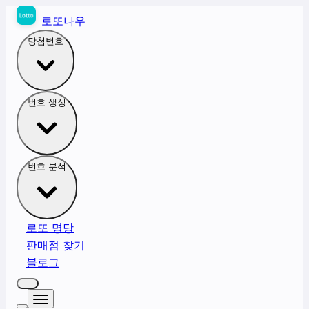
로또나우
당첨번호
번호 생성
번호 분석
로또 명당
판매점 찾기
블로그