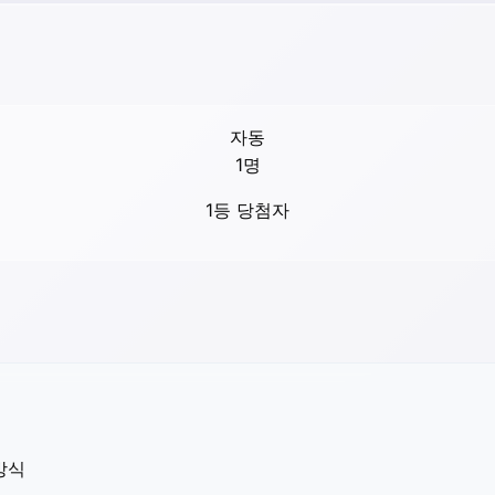
자동
1
명
1등 당첨자
방식