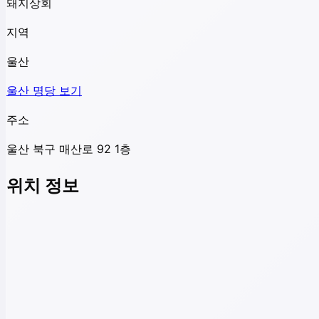
돼지상회
지역
울산
울산
명당 보기
주소
울산 북구 매산로 92 1층
위치 정보