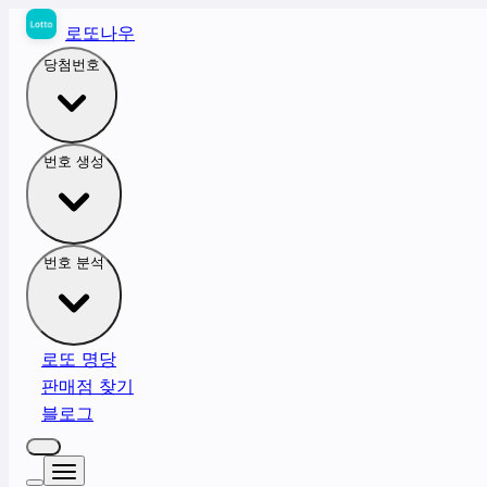
로또나우
당첨번호
번호 생성
번호 분석
로또 명당
판매점 찾기
블로그