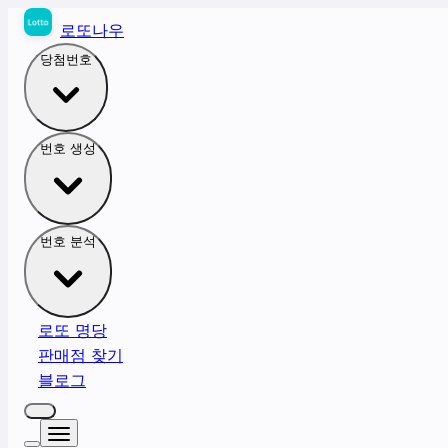
로또나우
당첨번호
번호 생성
번호 분석
로또 명당
판매점 찾기
블로그