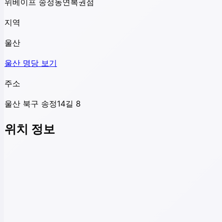
위베이프 송정동연복권점
지역
울산
울산
명당 보기
주소
울산 북구 송정14길 8
위치 정보