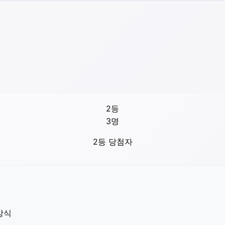
2등
3
명
2등 당첨자
방식