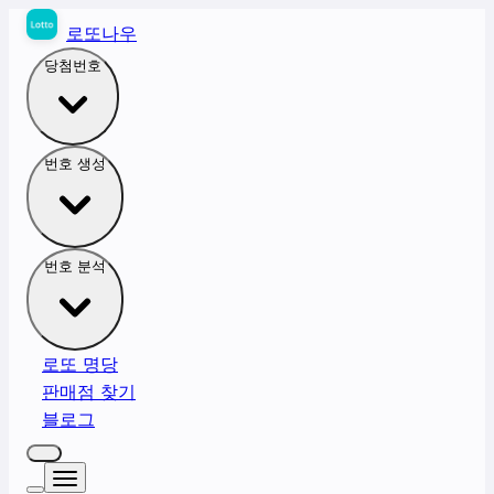
로또나우
당첨번호
번호 생성
번호 분석
로또 명당
판매점 찾기
블로그