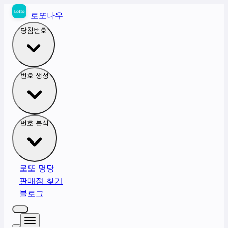
로또나우
당첨번호
번호 생성
번호 분석
로또 명당
판매점 찾기
블로그