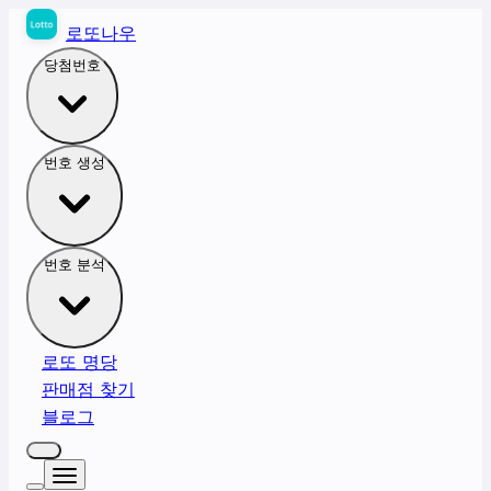
로또나우
당첨번호
번호 생성
번호 분석
로또 명당
판매점 찾기
블로그