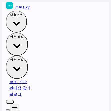
로또나우
당첨번호
번호 생성
번호 분석
로또 명당
판매점 찾기
블로그