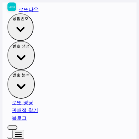
로또나우
당첨번호
번호 생성
번호 분석
로또 명당
판매점 찾기
블로그