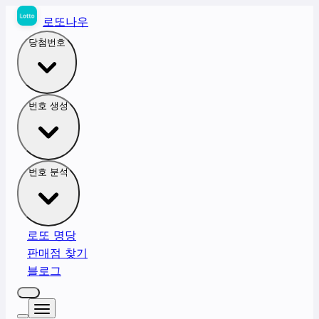
로또나우
당첨번호
번호 생성
번호 분석
로또 명당
판매점 찾기
블로그