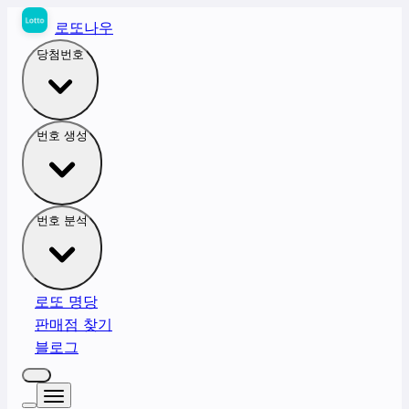
로또나우
당첨번호
번호 생성
번호 분석
로또 명당
판매점 찾기
블로그