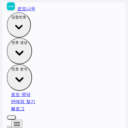
로또나우
당첨번호
번호 생성
번호 분석
로또 명당
판매점 찾기
블로그