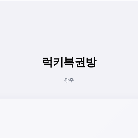
럭키복권방
광주