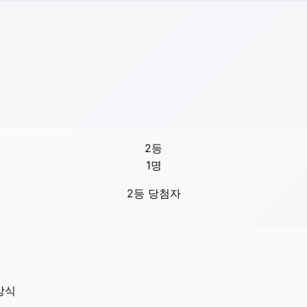
2등
1
명
2등 당첨자
방식