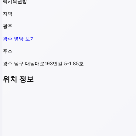
럭키복권방
지역
광주
광주
명당 보기
주소
광주 남구 대남대로193번길 5-1 85호
위치 정보