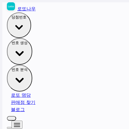
로또나우
당첨번호
번호 생성
번호 분석
로또 명당
판매점 찾기
블로그