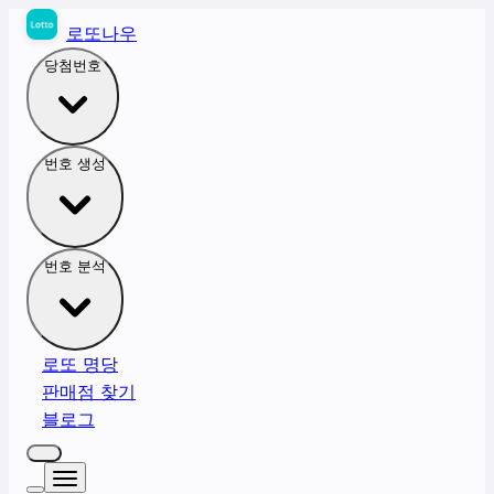
로또나우
당첨번호
번호 생성
번호 분석
로또 명당
판매점 찾기
블로그