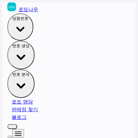
로또나우
당첨번호
번호 생성
번호 분석
로또 명당
판매점 찾기
블로그