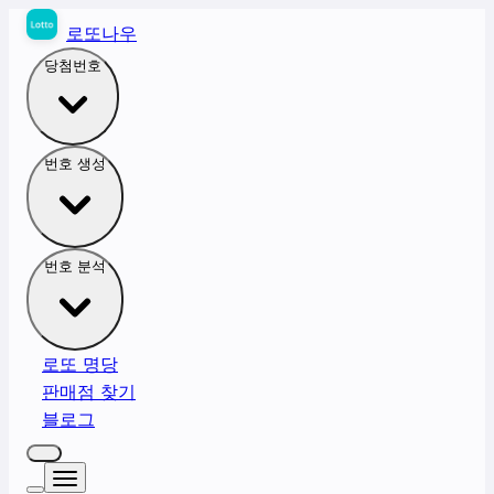
로또나우
당첨번호
번호 생성
번호 분석
로또 명당
판매점 찾기
블로그