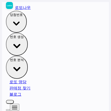
로또나우
당첨번호
번호 생성
번호 분석
로또 명당
판매점 찾기
블로그