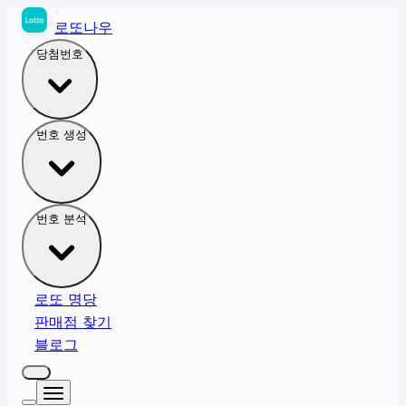
로또나우
당첨번호
번호 생성
번호 분석
로또 명당
판매점 찾기
블로그