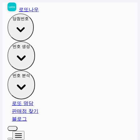
로또나우
당첨번호
번호 생성
번호 분석
로또 명당
판매점 찾기
블로그