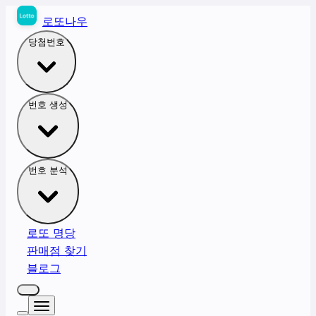
로또나우
당첨번호
번호 생성
번호 분석
로또 명당
판매점 찾기
블로그