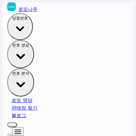
로또나우
당첨번호
번호 생성
번호 분석
로또 명당
판매점 찾기
블로그