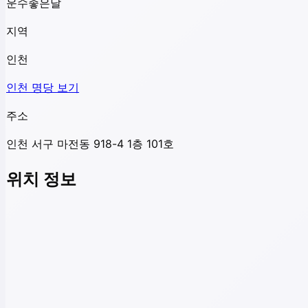
운수좋은날
지역
인천
인천
명당 보기
주소
인천 서구 마전동 918-4 1층 101호
위치 정보