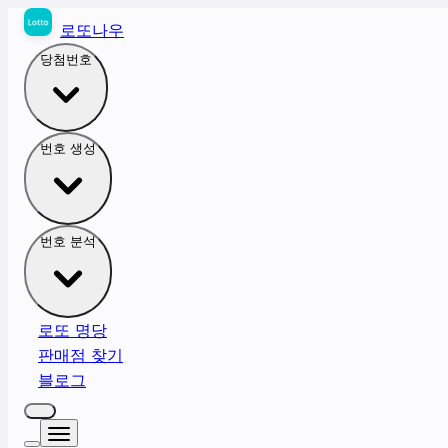
로또나우
당첨번호
번호 생성
번호 분석
로또 명당
판매점 찾기
블로그