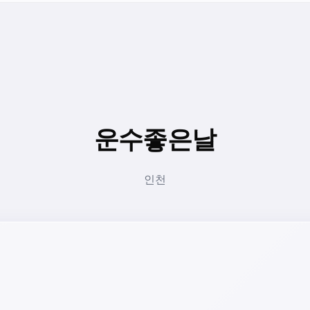
운수좋은날
인천