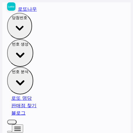
로또나우
당첨번호
번호 생성
번호 분석
로또 명당
판매점 찾기
블로그