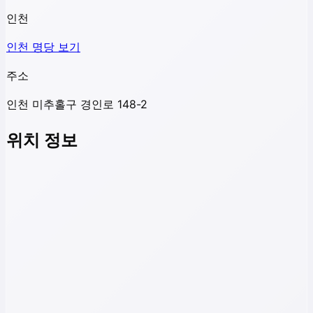
인천
인천
명당 보기
주소
인천 미추홀구 경인로 148-2
위치 정보