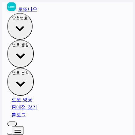
로또나우
당첨번호
번호 생성
번호 분석
로또 명당
판매점 찾기
블로그