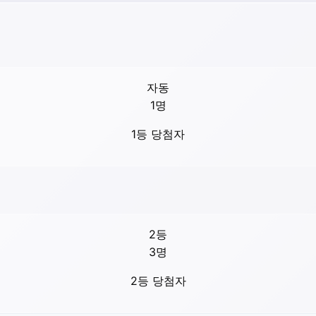
자동
1
명
1등 당첨자
2등
3
명
2등 당첨자