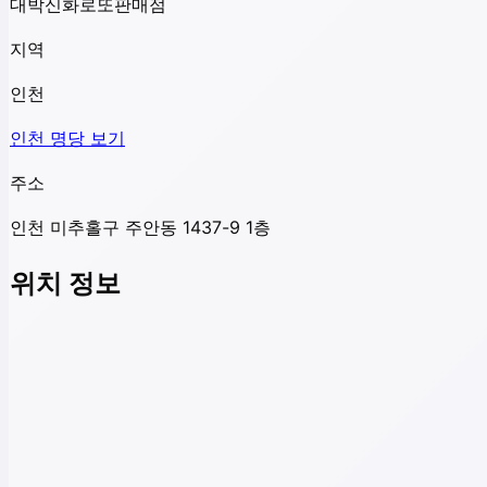
대박신화로또판매점
지역
인천
인천
명당 보기
주소
인천 미추홀구 주안동 1437-9 1층
위치 정보