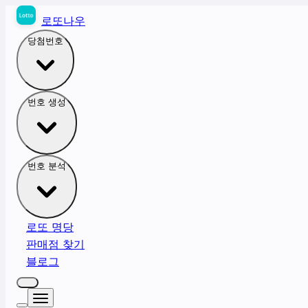
로또나우
당첨번호
번호 생성
번호 분석
로또 명당
판매점 찾기
블로그