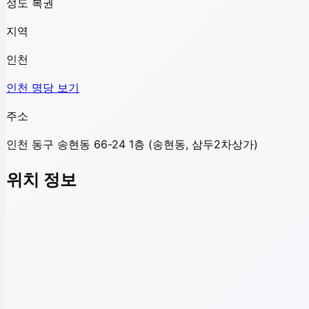
성도 복권
지역
인천
인천
명당 보기
주소
인천 동구 송현동 66-24 1층 (송현동, 삼두2차상가)
위치 정보