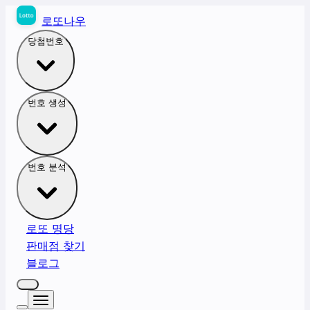
로또나우
당첨번호
번호 생성
번호 분석
로또 명당
판매점 찾기
블로그