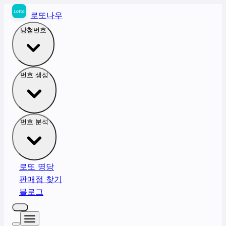
로또나우
당첨번호
번호 생성
번호 분석
로또 명당
판매점 찾기
블로그