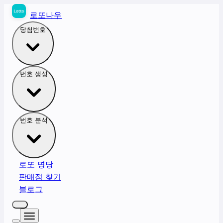
로또나우
당첨번호
번호 생성
번호 분석
로또 명당
판매점 찾기
블로그