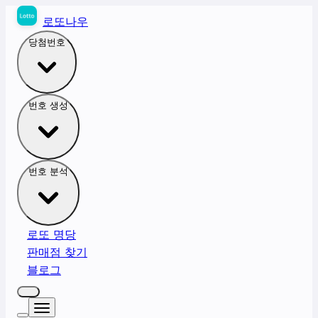
로또나우
당첨번호
번호 생성
번호 분석
로또 명당
판매점 찾기
블로그