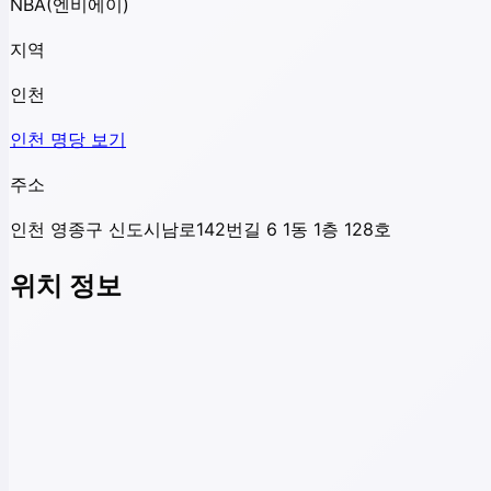
NBA(엔비에이)
지역
인천
인천
명당 보기
주소
인천 영종구 신도시남로142번길 6 1동 1층 128호
위치 정보