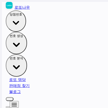
로또나우
당첨번호
번호 생성
번호 분석
로또 명당
판매점 찾기
블로그