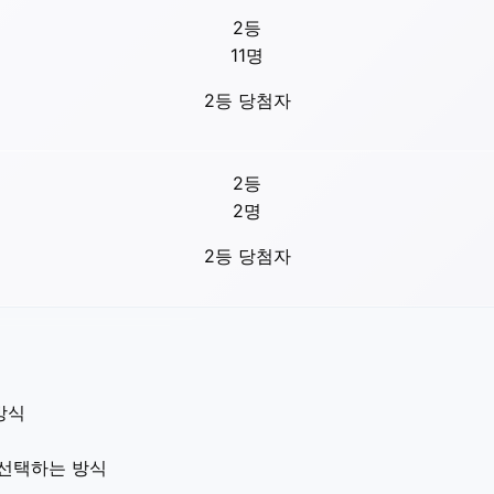
2등
11
명
2등 당첨자
2등
2
명
2등 당첨자
방식
 선택하는 방식