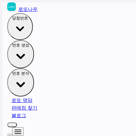
로또나우
당첨번호
번호 생성
번호 분석
로또 명당
판매점 찾기
블로그