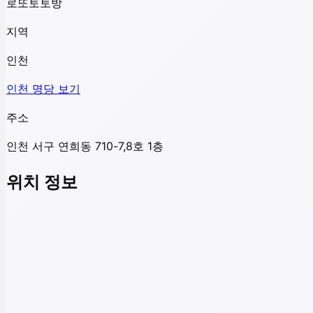
로또토토방
지역
인천
인천
명당 보기
주소
인천 서구 연희동 710-7,8호 1층
위치 정보